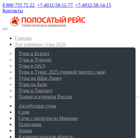
8 800 755 75 22
,
+7-4932-58-11-77
,
+7-4932-58-14-15
Контакты
Главная
Топ пляжные туры 2026
Туры в Египет
Туры в Турцию
Туры в ОАЭ
Туры в Тунис 2025 (прямой чартер с мая)
Туры на Шри-Ланку
Туры на Бали
Туры в Таиланд
Пляжи и курорты России
Автобусные туры
Сочи
Сочи с вылетом из Иваново
Геленджик
Анапа
Калининградская область