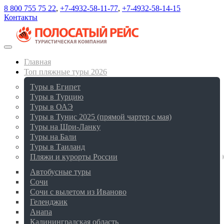
8 800 755 75 22
,
+7-4932-58-11-77
,
+7-4932-58-14-15
Контакты
Главная
Топ пляжные туры 2026
Туры в Египет
Туры в Турцию
Туры в ОАЭ
Туры в Тунис 2025 (прямой чартер с мая)
Туры на Шри-Ланку
Туры на Бали
Туры в Таиланд
Пляжи и курорты России
Автобусные туры
Сочи
Сочи с вылетом из Иваново
Геленджик
Анапа
Калининградская область