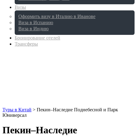
Визы
Оформить визу в Италию в Иванове
Виза в Испанию
Виза в Индию
Бронирование отелей
Трансферы
Туры в Китай
>
Пекин–Наследие Поднебесной и Парк
Юниверсал
Пекин–Наследие