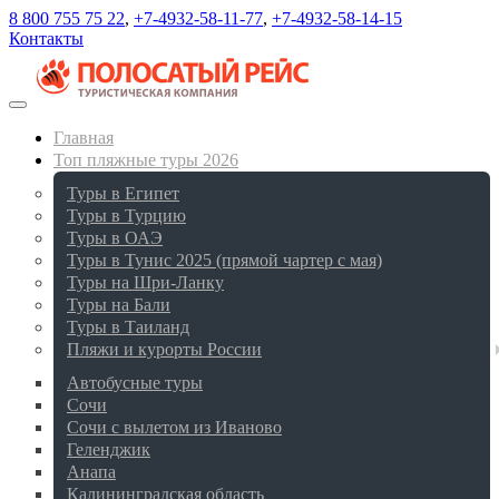
8 800 755 75 22
,
+7-4932-58-11-77
,
+7-4932-58-14-15
Контакты
Главная
Топ пляжные туры 2026
Туры в Египет
Туры в Турцию
Туры в ОАЭ
Туры в Тунис 2025 (прямой чартер с мая)
Туры на Шри-Ланку
Туры на Бали
Туры в Таиланд
Пляжи и курорты России
Автобусные туры
Сочи
Сочи с вылетом из Иваново
Геленджик
Анапа
Калининградская область