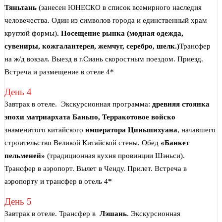
Тяньтань
(занесен ЮНЕСКО в список всемирного наследия
человечества. Один из символов города и единственный храм
круглой формы)
.
Посещение рынка (модная одежда,
сувениры, кожгалантерея, жемчуг, серебро, шелк.)
Трансфер
на ж/д вокзал. Выезд в г.Сиань скоростным поездом. Приезд.
Встреча и размещение в отеле 4*
День 4
Завтрак в отеле. Экскурсионная программа:
древняя стоянка
эпохи матриархата
Баньпо, Терракотовое войско
знаменитого китайского
императора Циньшихуана
, начавшего
строительство Великой Китайской стены. Обед
«Банкет
пельменей»
(традиционная кухня провинции Шэньси).
Трансфер в аэропорт. Вылет в Ченду. Прилет. Встреча в
аэропорту и трансфер в отель 4
*
День 5
Завтрак в отеле. Трансфер в
Лэшань
. Экскурсионная