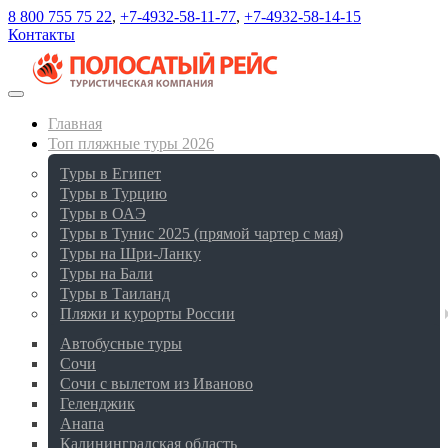
8 800 755 75 22
,
+7-4932-58-11-77
,
+7-4932-58-14-15
Контакты
Главная
Топ пляжные туры 2026
Туры в Египет
Туры в Турцию
Туры в ОАЭ
Туры в Тунис 2025 (прямой чартер с мая)
Туры на Шри-Ланку
Туры на Бали
Туры в Таиланд
Пляжи и курорты России
Автобусные туры
Сочи
Сочи с вылетом из Иваново
Геленджик
Анапа
Калининградская область