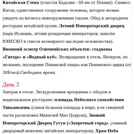
Китайская Стена
(участок Бадалин - 60 км от Пекина). Символ
Китая, единственное сооружение человека, которое можно
увидеть из космоса невооруженным глазом. Обед в загородном
ресторане китайской кухни.
Летний Императорский дворец
(парк Ихэюань, летняя резиденция императоров, занесён
ЮНЕСКО в список всемирного наследия человечества).
Внешний осмотр Олимпийских объектов: стадионы
«Гнездо» и «Водный куб»
. Возвращение в отель. Вечером, по
желанию, посещение Пекинской оперы или Пекинского цирка (от
30$/чел).Свободное время.
День 3
Завтрак в отеле. Экскурсионная программа с обедом в
национальном ресторане:
площадь Небесного спокойствия
Тяньаньмэнь
(самая большая площадь в мире, в ее северной
части расположен Мавзолей Мао Цзэдуна),
Зимний
Императорский Дворец Гугун («Запретный город»
,главный
дворцовый комплекс китайских императоров),
Храм Неба