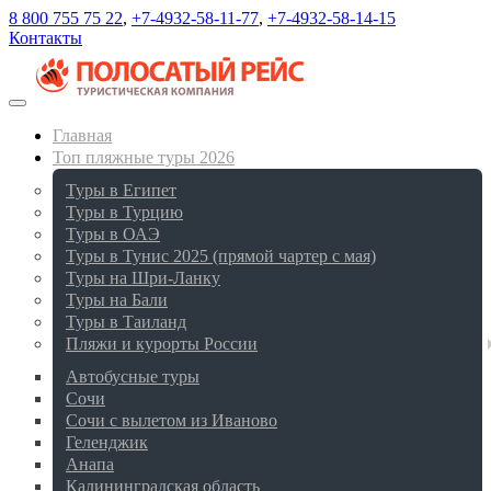
8 800 755 75 22
,
+7-4932-58-11-77
,
+7-4932-58-14-15
Контакты
Главная
Топ пляжные туры 2026
Туры в Египет
Туры в Турцию
Туры в ОАЭ
Туры в Тунис 2025 (прямой чартер с мая)
Туры на Шри-Ланку
Туры на Бали
Туры в Таиланд
Пляжи и курорты России
Автобусные туры
Сочи
Сочи с вылетом из Иваново
Геленджик
Анапа
Калининградская область