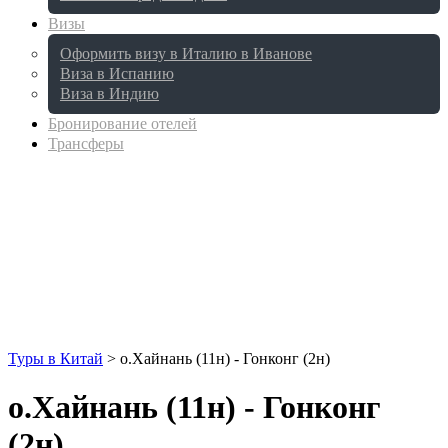
Визы
Оформить визу в Италию в Иванове
Виза в Испанию
Виза в Индию
Бронирование отелей
Трансферы
Туры в Китай
>
о.Хайнань (11н) - Гонконг (2н)
о.Хайнань (11н) - Гонконг
(2н)