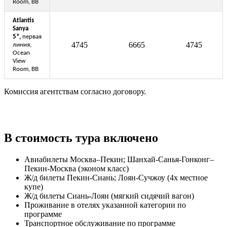
Room, BB
Atlantis
Sanya
5*,
первая
4745
6665
4745
линия,
Ocean
View
Room, BB
Комиссия агентствам согласно договору.
В стоимость тура включено
Авиабилеты Москва–Пекин; Шанхай-Санья-Гонконг–
Пекин-Москва (эконом класс)
Ж/д билеты Пекин-Сиань; Лоян-Сучжоу (4х местное
купе)
Ж/д билеты Сиань-Лоян (мягкий сидячий вагон)
Проживание в отелях указанной категории по
программе
Транспортное обслуживание по программе