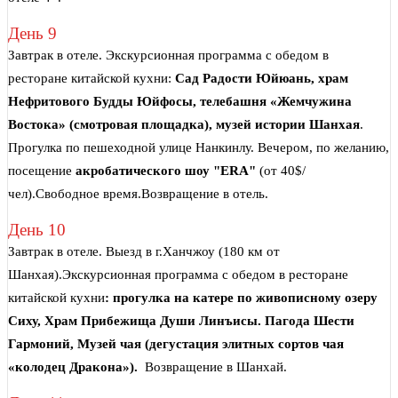
День 9
Завтрак в отеле. Экскурсионная программа с обедом в
ресторане китайской кухни:
Сад Радости Юйюань, храм
Нефритового Будды Юйфосы, телебашня «Жемчужина
Востока» (смотровая площадка), музей истории Шанхая
.
Прогулка по пешеходной улице Нанкинлу. Вечером, по желанию,
посещение
акробатического шоу "ERA"
(от 40$/
чел).Свободное время.Возвращение в отель.
День 10
Завтрак в отеле. Выезд в г.Ханчжоу (180 км от
Шанхая).Экскурсионная программа с обедом в ресторане
китайской кухни
: прогулка на катере по живописному озеру
Сиху, Храм Прибежища Души Линъисы.
Пагода Шести
Гармоний, Музей чая (дегустация элитных сортов чая
«колодец Дракона»).
Возвращение в Шанхай.