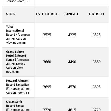
Terrace Room, BB
1/2 DOUBLE
SINGLE
EX.BED
ОТЕЛЬ
Yuhai
International
3525
4225
3525
Resort 4*,
вторая
линия, Garden
View Room, BB
Grand Soluxe
Hotel & Resort
Sanya 5*,
первая
3660
4490
3660
линия, Deluxe
Garden View
Room, BB
Howard Johnson
Resort Sanya Bay
3695
4570
3695
5*,
первая линия,
Garden Room, BB
Ocean Sonic
Resort Sanya
3720
4615
3720
5*,
первая линия,