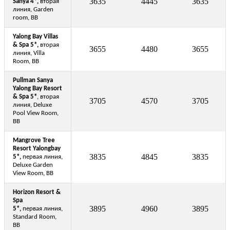
3635
4445
3635
Sanya 4*,
вторая
линия, Garden
room, BB
Yalong Bay Villas
& Spa 5*,
вторая
3655
4480
3655
линия, Villa
Room, BB
Pullman Sanya
Yalong Bay Resort
& Spa 5*
, вторая
3705
4570
3705
линия, Deluxe
Pool View Room,
BB
Mangrove Tree
Resort Yalongbay
3835
4845
3835
5*,
первая линия,
Deluxe Garden
View Room, BB
Horizon Resort &
Spa
3895
4960
3895
5*
,
первая линия,
Standard Room,
BB