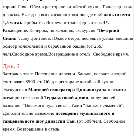
городе Лоян. Обед в ресторане китайской кухни. Трансфер на ж/
д вокзал. Выезд на высокоскоростном поезде в
г.Сиань
(в пути
1,5 часа
)
.
Прибытие. Встреча и трансфер в отель 4*.
Размещение. Вечером, по желанию, экскурсия
"Вечерний
Сиань"
: шоу фонтанов, Южное озеро, неспящая улица, внешний
осмотр колокольной и барабанной башни (от 25$/
чел).Свободное время.Возвращение в отель. Свободное время.
День 6
Завтрак в отеле.Посещение деревни Баньпо, возраст которой
составляет 6500лет. Обед в ресторане китайской кухни.
Экскурсия в
Мавзолей императора Циньшихуана
и осмотр
всемирно известной
Терракотовой армии
, получившей
название “Восьмого чуда света”. Ужин “Банкет пельменей”.
Дополнительно возможно
посещение музыкального и
танцевального шоу династии Тан
. (от 30$/чел). Свободное
время. Возвращение в отель.