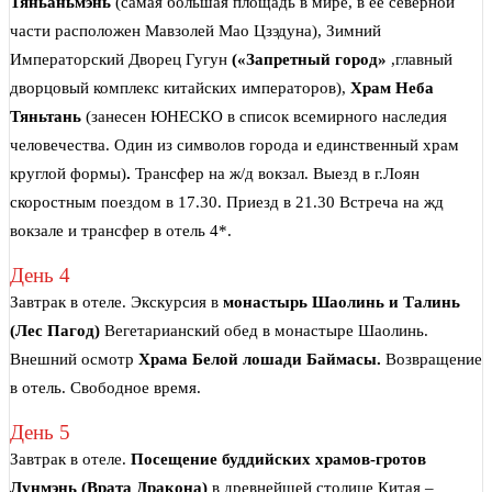
Тяньаньмэнь
(самая большая площадь в мире, в ее северной
части расположен Мавзолей Мао Цзэдуна),
Зимний
Императорский Дворец Гугун
(«Запретный город»
,главный
дворцовый комплекс китайских императоров),
Храм Неба
Тяньтань
(занесен ЮНЕСКО в список всемирного наследия
человечества. Один из символов города и единственный храм
круглой формы)
.
Трансфер на ж/д вокзал. Выезд в г.Лоян
скоростным поездом в 17.30. Приезд в 21.30 Встреча на жд
вокзале и трансфер в отель 4*.
День 4
Завтрак в отеле. Экскурсия в
монастырь Шаолинь и Талинь
(Лес Пагод)
Вегетарианский обед в монастыре Шаолинь.
Внешний осмотр
Храма Белой лошади Баймасы
.
Возвращение
в отель. Свободное время.
День 5
Завтрак в отеле.
Посещение буддийских храмов-гротов
Лунмэнь (Врата Дракона)
в древнейшей столице Китая –