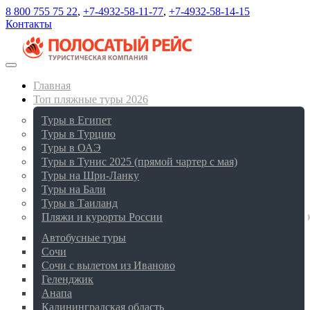
8 800 755 75 22
,
+7-4932-58-11-77
,
+7-4932-58-14-15
Контакты
Главная
Топ пляжные туры 2026
Туры в Египет
Туры в Турцию
Туры в ОАЭ
Туры в Тунис 2025 (прямой чартер с мая)
Туры на Шри-Ланку
Туры на Бали
Туры в Таиланд
Пляжи и курорты России
Автобусные туры
Сочи
Сочи с вылетом из Иваново
Геленджик
Анапа
Калининградская область