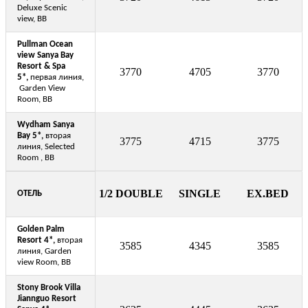
Deluxe Scenic
view, BB
Pullman Ocean
view Sanya Bay
Resort & Spa
3770
4705
3770
5*,
первая линия,
Garden View
Room, BB
Wydham Sanya
Bay 5*,
вторая
3775
4715
3775
линия, Selected
Room ,
BB
1/2 DOUBLE
SINGLE
EX.BED
ОТЕЛЬ
Golden Palm
Resort 4*,
вторая
3585
4345
3585
линия, Garden
view Room, BB
Stony Brook Villa
Jiannguo Resort