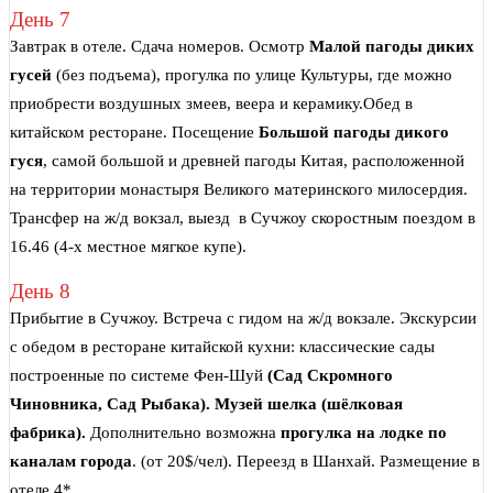
День 7
Завтрак в отеле. Сдача номеров. Осмотр
Малой пагоды диких
гусей
(без подъема), прогулка по улице Культуры, где можно
приобрести воздушных змеев, веера и керамику.Обед в
китайском ресторане. Посещение
Большой пагоды дикого
гуся
, самой большой и древней пагоды Китая, расположенной
на территории монастыря Великого материнского милосердия.
Трансфер на ж/д вокзал, выезд в Сучжоу скоростным поездом в
16.46 (4-х местное мягкое купе).
День 8
Прибытие в Сучжоу. Встреча с гидом на ж/д вокзале. Экскурсии
с обедом в ресторане китайской кухни: классические сады
построенные по системе Фен-Шуй
(Сад Скромного
Чиновника, Сад Рыбака). Музей шелка (шёлковая
фабрика).
Дополнительно возможна
прогулка на лодке по
каналам города
. (от 20$/чел). Переезд в Шанхай. Размещение в
отеле 4*.