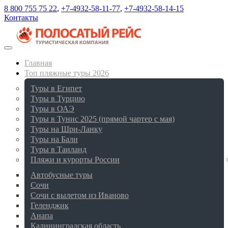
8 800 755 75 22
,
+7-4932-58-11-77
,
+7-4932-58-14-15
Контакты
Главная
Топ пляжные туры 2026
Туры в Египет
Туры в Турцию
Туры в ОАЭ
Туры в Тунис 2025 (прямой чартер с мая)
Туры на Шри-Ланку
Туры на Бали
Туры в Таиланд
Пляжи и курорты России
Автобусные туры
Сочи
Сочи с вылетом из Иваново
Геленджик
Анапа
Калининградская область