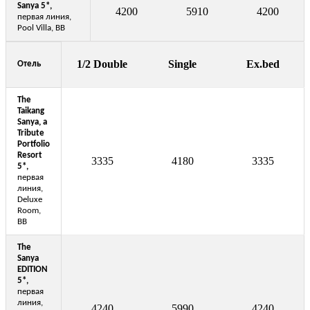
Sanya 5*,
4200
5910
4200
первая линия,
Pool Villa, BB
1/2 Double
Single
Ex.bed
Отель
The
Taikang
Sanya, a
Tribute
Portfolio
Resort
3335
4180
3335
5*
,
первая
линия,
Deluxe
Room,
BB
The
Sanya
EDITION
5*
,
первая
линия,
4240
5990
4240