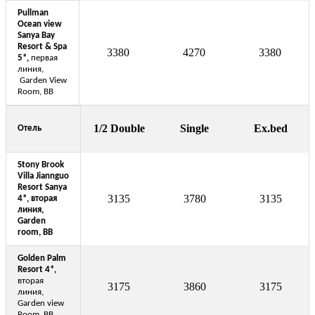
Pullman
Ocean view
Sanya Bay
Resort & Spa
3380
4270
3380
5*,
первая
линия,
Garden View
Room, BB
1/2 Double
Single
Ex.bed
Отель
Stony Brook
Villa Jiannguo
Resort Sanya
3135
3780
3135
4*,
вторая
линия,
Garden
room, BB
Golden Palm
Resort 4*,
вторая
3175
3860
3175
линия,
Garden view
Room, BB