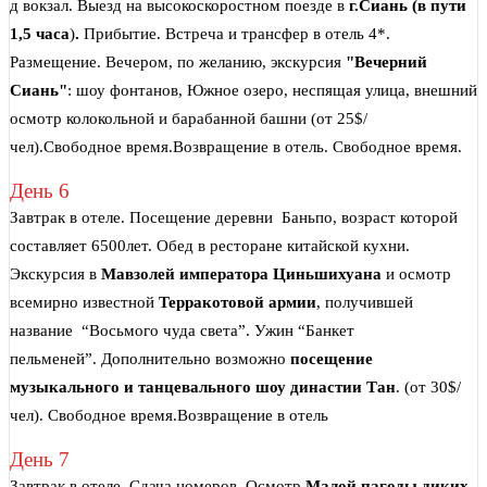
д вокзал. Выезд на высокоскоростном поезде в
г.Сиань
(в пути
1,5 часа
)
.
Прибытие. Встреча и трансфер в отель 4*.
Размещение. Вечером, по желанию, экскурсия
"Вечерний
Сиань"
: шоу фонтанов, Южное озеро, неспящая улица, внешний
осмотр колокольной и барабанной башни (от 25$/
чел).Свободное время.Возвращение в отель. Свободное время.
День 6
Завтрак в отеле. Посещение деревни Баньпо, возраст которой
составляет 6500лет. Обед в ресторане китайской кухни.
Экскурсия в
Мавзолей императора Циньшихуана
и осмотр
всемирно известной
Терракотовой армии
, получившей
название “Восьмого чуда света”. Ужин “Банкет
пельменей”. Дополнительно возможно
посещение
музыкального и танцевального шоу династии Тан
. (от 30$/
чел). Свободное время.Возвращение в отель
День 7
Завтрак в отеле. Сдача номеров. Осмотр
Малой пагоды диких