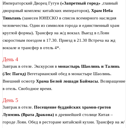
Императорский Дворец Гугун
(«Запретный город»
,главный
дворцовый комплекс китайских императоров),
Храм Неба
Тяньтань
(занесен ЮНЕСКО в список всемирного наследия
человечества. Один из символов города и единственный храм
круглой формы)
.
Трансфер на ж/д вокзал. Выезд в г.Лоян
скоростным поездом в 17.30. Приезд в 21.30 Встреча на жд
вокзале и трансфер в отель 4*.
День 4
Завтрак в отеле. Экскурсия в
монастырь Шаолинь и Талинь
(Лес Пагод)
Вегетарианский обед в монастыре Шаолинь.
Внешний осмотр
Храма Белой лошади Баймасы
.
Возвращение
в отель. Свободное время.
День 5
Завтрак в отеле.
Посещение буддийских храмов-гротов
Лунмэнь (Врата Дракона)
в древнейшей столице Китая –
городе Лоян. Обед в ресторане китайской кухни. Трансфер на ж/