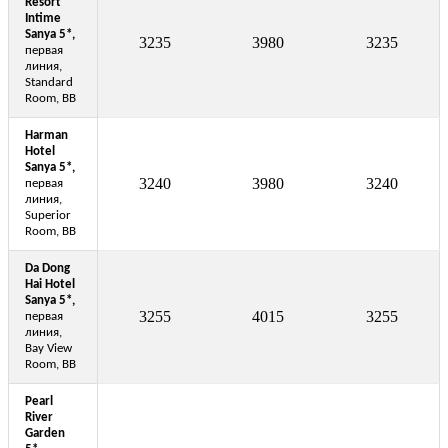
Resort
Intime
Sanya 5*,
3235
3980
3235
первая
линия,
Standard
Room, BB
Harman
Hotel
Sanya 5*,
3240
3980
3240
первая
линия,
Superior
Room, BB
Da Dong
Hai Hotel
Sanya 5*,
3255
4015
3255
первая
линия,
Bay View
Room, BB
Pearl
River
Garden