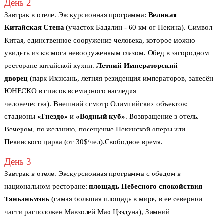
День 2
Завтрак в отеле. Экскурсионная программа:
Великая
Китайская Стена
(участок Бадалин - 60 км от Пекина). Символ
Китая, единственное сооружение человека, которое можно
увидеть из космоса невооруженным глазом. Обед в загородном
ресторане китайской кухни.
Летний Императорский
дворец
(парк Ихэюань, летняя резиденция императоров, занесён
ЮНЕСКО в список всемирного наследия
человечества). Внешний осмотр Олимпийских объектов:
стадионы
«Гнездо»
и
«Водный куб»
. Возвращение в отель.
Вечером, по желанию, посещение Пекинской оперы или
Пекинского цирка (от 30$/чел).Свободное время.
День 3
Завтрак в отеле. Экскурсионная программа с обедом в
национальном ресторане:
площадь Небесного спокойствия
Тяньаньмэнь
(самая большая площадь в мире, в ее северной
части расположен Мавзолей Мао Цзэдуна),
Зимний