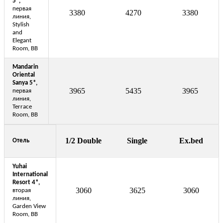
5*,
первая
3380
4270
3380
линия,
Stylish
and
Elegant
Room, BB
Mandarin
Oriental
Sanya 5*,
3965
5435
3965
первая
линия,
Terrace
Room, BB
1/2 Double
Single
Ex.bed
Отель
Yuhai
International
Resort 4*,
3060
3625
3060
вторая
линия,
Garden View
Room, BB