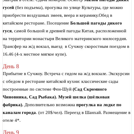
гусей
(без подъема), прогулка по улице Культуры, где можно
приобрести воздушных змеев, веера и керамику.Обед в
китайском ресторане. Посещение
Большой пагоды дикого
гуся
, самой большой и древней пагоды Китая, расположенной
на территории монастыря Великого материнского милосердия.
Трансфер на ж/д вокзал, выезд в Сучжоу скоростным поездом в
16.46 (4-х местное мягкое купе).
День 8
Прибытие в Сучжоу. Встреча с гидом на ж/д вокзале. Экскурсии
с обедом в ресторане китайской кухни: классические сады
построенные по системе Фен-Шуй
(Сад Скромного
Чиновника, Сад Рыбака). Музей шелка (шёлковая
фабрика).
Дополнительно возможна
прогулка на лодке по
каналам города
. (от 20$/чел). Переезд в Шанхай. Размещение в
отеле 4*.
День 9