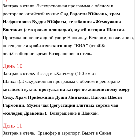
Завтрак в отеле. Экскурсионная программа с обедом в
ресторане китайской кухни:
Сад Радости Юйюань, храм
Нефритового Будды Юйфосы, телебашня «Жемчужина
Востока» (смотровая площадка), музей истории Шанхая
.
Прогулка по пешеходной улице Нанкинлу. Вечером, по желанию,
посещение
акробатического шоу "ERA"
(от 40$/
чел).Свободное время.Возвращение в отель.
День 10
Завтрак в отеле. Выезд в г.Ханчжоу (180 км от
Шанхая).Экскурсионная программа с обедом в ресторане
китайской кухни
: прогулка на катере по живописному озеру
Сиху, Храм Прибежища Души Линъисы.
Пагода Шести
Гармоний, Музей чая (дегустация элитных сортов чая
«колодец Дракона»).
Возвращение в Шанхай.
День 11
Завтрак в отеле. Трансфер в аэропорт. Вылет в Санья