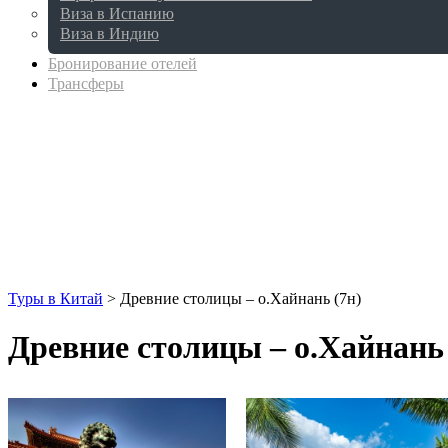
Виза в Испанию
Виза в Индию
Бронирование отелей
Трансферы
Туры в Китай
>
Древние столицы – о.Хайнань (7н)
Древние столицы – о.Хайнань 