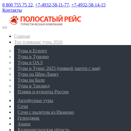
8 800 755 75 22
,
+7-4932-58-11-77
,
+7-4932-58-14-15
Контакты
Главная
Топ пляжные туры 2026
Туры в Египет
Туры в Турцию
Туры в ОАЭ
Туры в Тунис 2025 (прямой чартер с мая)
Туры на Шри-Ланку
Туры на Бали
Туры в Таиланд
Пляжи и курорты России
Автобусные туры
Сочи
Сочи с вылетом из Иваново
Геленджик
Анапа
Калининградская область