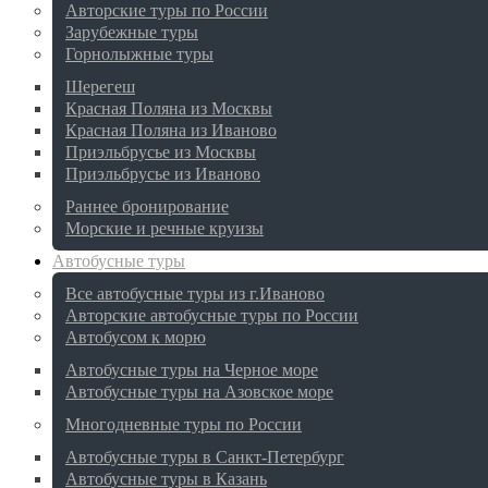
Авторские туры по России
Зарубежные туры
Горнолыжные туры
Шерегеш
Красная Поляна из Москвы
Красная Поляна из Иваново
Приэльбрусье из Москвы
Приэльбрусье из Иваново
Раннее бронирование
Морские и речные круизы
Автобусные туры
Все автобусные туры из г.Иваново
Авторские автобусные туры по России
Автобусом к морю
Автобусные туры на Черное море
Автобусные туры на Азовское море
Многодневные туры по России
Автобусные туры в Санкт-Петербург
Автобусные туры в Казань