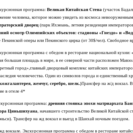
кскурсионная программа:
Великая Китайская Стена
(участок Бадал
жение человека, которое можно увидеть из космоса невооруженным 
ераторский дворец
(парк Ихэюань, летняя резиденция императоро
ний осмотр Олимпийских объектов: стадионы «Гнездо» и «Во
 Пекинской оперы или Пекинского цирка (от 30$/чел). Свободное в
скурсионная программа с обедом в ресторане национальной кухни:
ая большая площадь в мире, в ее северной части расположен Мавзо
ретный город»,главный дворцовый комплекс китайских императоро
наследия человечества. Один из символов города и единственный х
кожгалантерея, жемчуг, серебро, шелк.)
Трансфер на ж/д вокзал. 
е в отеле 4*
кскурсионная программа:
древняя стоянка эпохи матриархата
Бан
ора Циньшихуана
, начавшего строительство Великой Китайской 
ньси). Трансфер на жд вокзал и выезд в Шанхай ночным поездом.
жд вокзале. Экскурсионная программа с обедом в ресторане китайс