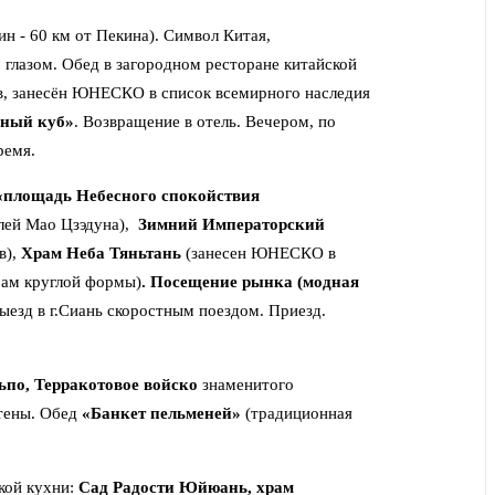
ин - 60 км от Пекина). Символ Китая,
глазом. Обед в загородном ресторане китайской
в, занесён ЮНЕСКО в список всемирного наследия
дный куб»
. Возвращение в отель. Вечером, по
ремя.
«площадь Небесного спокойствия
лей Мао Цзэдуна),
Зимний Императорский
в),
Храм Неба Тяньтань
(занесен ЮНЕСКО в
рам круглой формы)
.
Посещение рынка (модная
Выезд в г.Сиань скоростным поездом. Приезд.
ьпо, Терракотовое войско
знаменитого
стены. Обед
«Банкет пельменей»
(традиционная
кой кухни:
Сад Радости Юйюань, храм