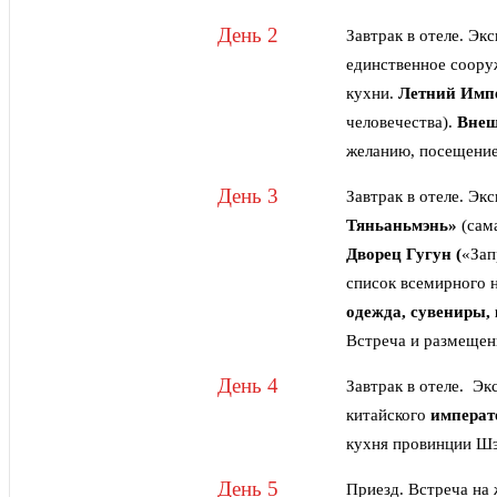
День 2
Завтрак в отеле. Э
единственное соору
кухни.
Летний Имп
человечества).
Внеш
желанию, посещение
День 3
Завтрак в отеле. Эк
Тяньаньмэнь»
(сам
Дворец Гугун (
«Зап
список всемирного 
одежда, сувениры, 
Встреча и размещени
День 4
Завтрак в отеле. Э
китайского
императ
кухня провинции Шэ
День 5
Приезд. Встреча на 