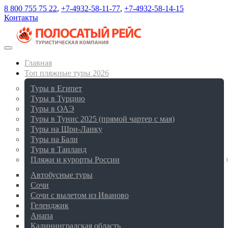
8 800 755 75 22
,
+7-4932-58-11-77
,
+7-4932-58-14-15
Контакты
Главная
Топ пляжные туры 2026
Туры в Египет
Туры в Турцию
Туры в ОАЭ
Туры в Тунис 2025 (прямой чартер с мая)
Туры на Шри-Ланку
Туры на Бали
Туры в Таиланд
Пляжи и курорты России
Автобусные туры
Сочи
Сочи с вылетом из Иваново
Геленджик
Анапа
Калининградская область