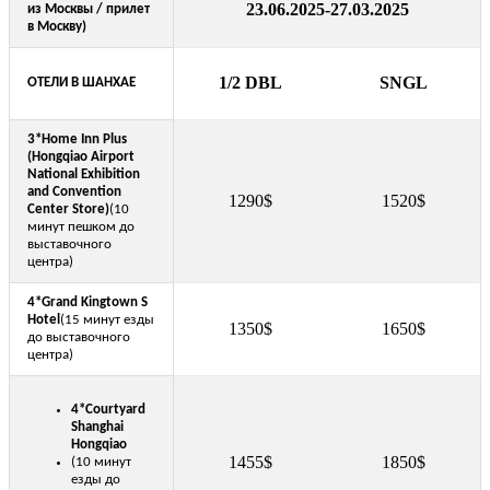
23.06.2025-27.03.2025
из Москвы / прилет
в Москву)
1/2 DBL
SNGL
ОТЕЛИ В ШАНХАЕ
3*Home Inn Plus
(Hongqiao Airport
National Exhibition
and Convention
1290$
1520$
Center Store)
(10
минут пешком до
выставочного
центра)
4*
Grand Kingtown S
Hotel
(15 минут езды
1350$
1650$
до выставочного
центра)
4*
Courtyard
Shanghai
Hongqiao
1455$
1850$
(10 минут
езды до