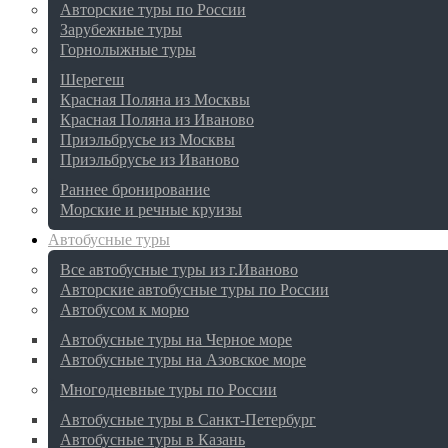
Авторские туры по России
Зарубежные туры
Горнолыжные туры
Шерегеш
Красная Поляна из Москвы
Красная Поляна из Иваново
Приэльбрусье из Москвы
Приэльбрусье из Иваново
Раннее бронирование
Морские и речные круизы
Автобусные туры
Все автобусные туры из г.Иваново
Авторские автобусные туры по России
Автобусом к морю
Автобусные туры на Черное море
Автобусные туры на Азовское море
Многодневные туры по России
Автобусные туры в Санкт-Петербург
Автобусные туры в Казань