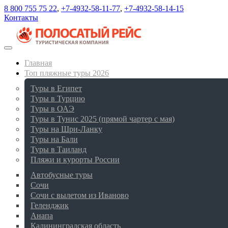
8 800 755 75 22
,
+7-4932-58-11-77
,
+7-4932-58-14-15
Контакты
Главная
Топ пляжные туры 2026
Туры в Египет
Туры в Турцию
Туры в ОАЭ
Туры в Тунис 2025 (прямой чартер с мая)
Туры на Шри-Ланку
Туры на Бали
Туры в Таиланд
Пляжи и курорты России
Автобусные туры
Сочи
Сочи с вылетом из Иваново
Геленджик
Анапа
Калининградская область